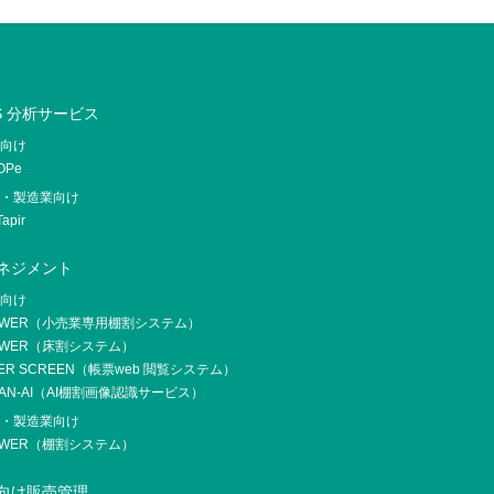
OS 分析サービス
業向け
OPe
業・製造業向け
apir
ネジメント
業向け
OWER（小売業専用棚割システム）
OWER（床割システム）
ER SCREEN（帳票web 閲覧システム）
AN-AI（AI棚割画像認識サービス）
業・製造業向け
OWER（棚割システム）
向け販売管理