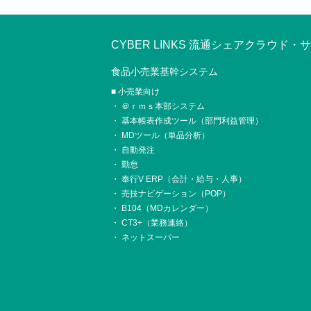
CYBER LINKS 流通シェアクラウド
食品小売業基幹システム
小売業向け
＠ｒｍｓ本部システム
基本帳表作成ツール（部門利益管理）
MDツール（単品分析）
自動発注
勤怠
奉行V ERP（会計・給与・人事）
売技ナビゲーション（POP）
B104（MDカレンダー）
CT3+（業務連絡）
ネットスーパー