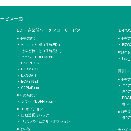
・サービス一覧
EDI・企業間ワークフローサービス
ID-P
小売業向け
小売
＠ｒｍｓ生鮮（生鮮EDI）
BiZO
せんどねっと（生鮮発注）
卸売
クラウドEDI-Platform
tmp_T
BACREX-R
REXMART
棚割マ
BXNOAH
小売
ECABINET
店P
C2Platform
床P
卸売業向け
POW
クラウドEDI-Platform
棚SC
EDIオプション
卸売
自動送受信パック
棚P
リアルタイム送受信オプション
その他
専門店