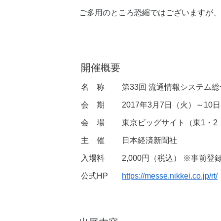
ご多用のところ恐縮ではございますが、
開催概要
名 称
第33回 流通情報システム総合
会 期
2017年3月7日（火）～10日
会 場
東京ビッグサイト（東1・2・
主 催
日本経済新聞社
入場料
2,000円（税込） ※事
公式HP
https://messe.nikkei.co.jp/rt/