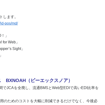
ートします。
/id-pos/md/
O！」
for Web」
er’s Sight」
）」
ス BXNOAH（ビーエックスノア）
でJCAを全廃し、流通BMSとWeb型EDIで高いEDI比率を
用のためのコストを大幅に削減できるだけでなく、今後必