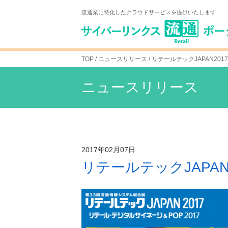
Skip
流通業に特化したクラウドサービスを提供いたします
to
content
TOP
/ ニュースリリース /
リテールテックJAPAN20
ニュースリリース
2017年02月07日
リテールテックJAPAN