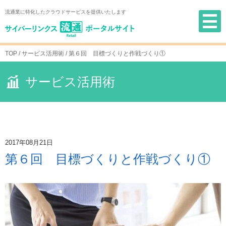
Skip
流通業に特化したクラウドサービスを提供いたします
to
content
TOP
/
サービス活用術
/
第６回 目標づくりと作戦づくり①
サービス活用術
2017年08月21日
第６回 目標づくりと作戦づくり①