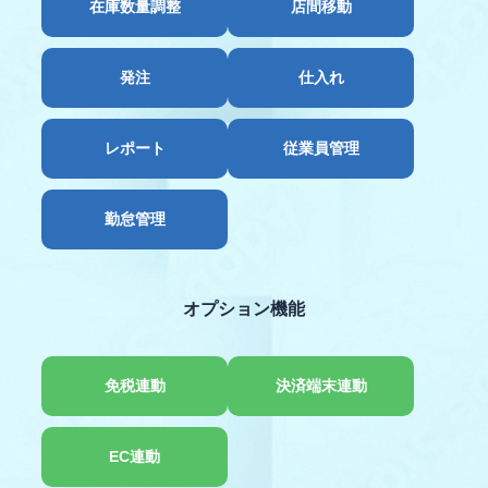
在庫数量調整
店間移動
発注
仕入れ
レポート
従業員管理
勤怠管理
オプション機能
免税連動
決済端末連動
EC連動