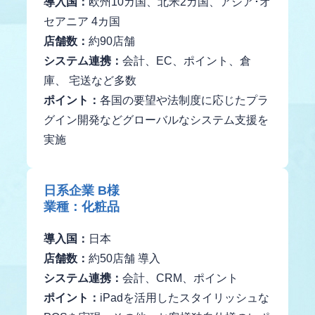
導入国：
欧州10カ国、北米2カ国、アジア･オ
セアニア 4カ国
店舗数：
約90店舗
システム連携：
会計、EC、ポイント、倉
庫、 宅送など多数
ポイント：
各国の要望や法制度に応じたプラ
グイン開発などグローバルなシステム支援を
実施
日系企業 B様
業種：化粧品
導入国：
日本
店舗数：
約50店舗 導入
システム連携：
会計、CRM、ポイント
ポイント：
iPadを活用したスタイリッシュな