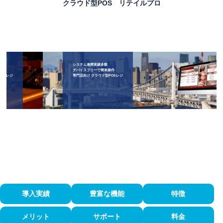
クラウド型POS リテイルプロ
システム連携実績多数
デバイスフリーで簡単操作
専門店向け クラウド型POSレジ
導入実績
豊富な機能
特徴
メリット
サポート
料金